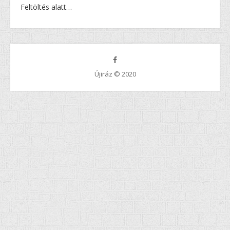
Feltöltés alatt…
Újiráz © 2020