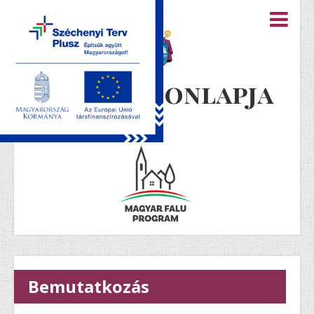
Újiráz honlapja
Bemutatkozás