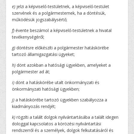
e)
jelzi a képviselő-testületnek, a képviselő-testület
szervének és a polgármesternek, ha a döntésük,
működésük jogszabálysértő;
f)
évente beszámol a képviselő-testületnek a hivatal
tevékenységéről;
g)
döntésre előkészíti a polgármester hatáskörébe
tartozó államigazgatási ügyeket;
h)
dönt azokban a hatósági ügyekben, amelyeket a
polgármester ad át;
i)
dönt a hatáskörébe utalt önkormányzati és
önkormányzati hatósági ügyekben;
j)
a hatáskörébe tartozó ügyekben szabályozza a
kiadmányozás rendjét;
k)
rögzíti a talált dolgok nyilvántartásába a talált idegen
dologgal kapcsolatos a körözési nyilvántartási
rendszerről és a személyek, dolgok felkutatásáról és