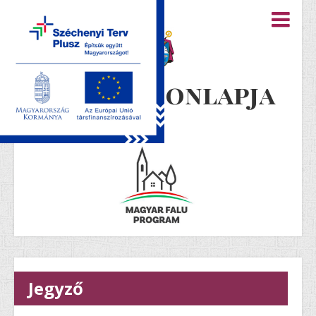
Újiráz honlapja
Jegyző