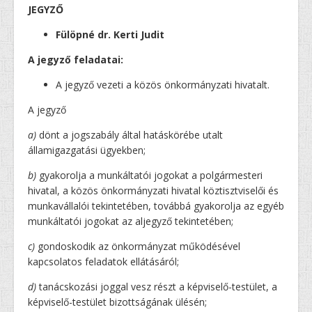
JEGYZŐ
Fülöpné dr. Kerti Judit
A jegyző feladatai:
A jegyző vezeti a közös önkormányzati hivatalt.
A jegyző
a)
dönt a jogszabály által hatáskörébe utalt
államigazgatási ügyekben;
b)
gyakorolja a munkáltatói jogokat a polgármesteri
hivatal, a közös önkormányzati hivatal köztisztviselői és
munkavállalói tekintetében, továbbá gyakorolja az egyéb
munkáltatói jogokat az aljegyző tekintetében;
c)
gondoskodik az önkormányzat működésével
kapcsolatos feladatok ellátásáról;
d)
tanácskozási joggal vesz részt a képviselő-testület, a
képviselő-testület bizottságának ülésén;