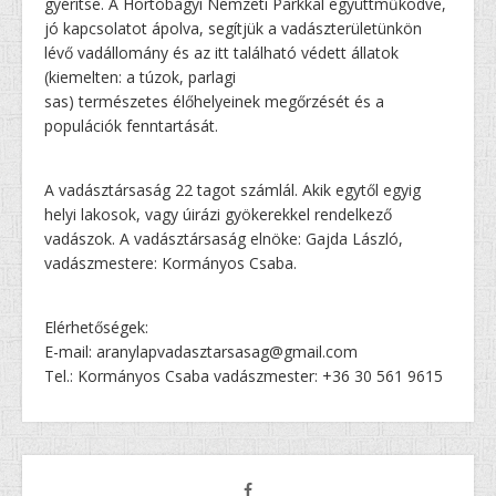
gyérítse. A Hortobágyi Nemzeti Parkkal együttműködve,
jó kapcsolatot ápolva, segítjük a vadászterületünkön
lévő vadállomány és az itt található védett állatok
(kiemelten: a túzok, parlagi
sas) természetes élőhelyeinek megőrzését és a
populációk fenntartását.
A vadásztársaság 22 tagot számlál. Akik egytől egyig
helyi lakosok, vagy úirázi gyökerekkel rendelkező
vadászok. A vadásztársaság elnöke: Gajda László,
vadászmestere: Kormányos Csaba.
Elérhetőségek:
E-mail: aranylapvadasztarsasag@gmail.com
Tel.: Kormányos Csaba vadászmester: +36 30 561 9615