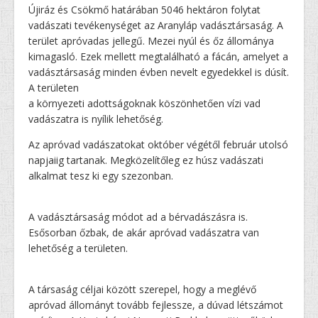
Újiráz és Csökmő határában 5046 hektáron folytat
vadászati tevékenységet az Aranyláp vadásztársaság. A
terület apróvadas jellegű. Mezei nyúl és őz állománya
kimagasló. Ezek mellett megtalálható a fácán, amelyet a
vadásztársaság minden évben nevelt egyedekkel is dúsít.
A területen
a környezeti adottságoknak köszönhetően vízi vad
vadászatra is nyílik lehetőség.
Az apróvad vadászatokat október végétől február utolsó
napjaiig tartanak. Megközelítőleg ez húsz vadászati
alkalmat tesz ki egy szezonban.
A vadásztársaság módot ad a bérvadászásra is.
Esősorban őzbak, de akár apróvad vadászatra van
lehetőség a területen.
A társaság céljai között szerepel, hogy a meglévő
apróvad állományt tovább fejlessze, a dúvad létszámot