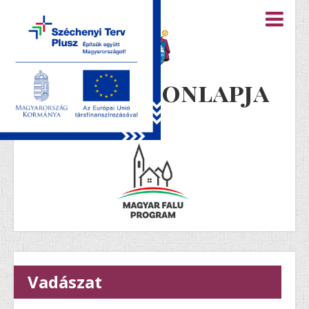
Újiráz honlapja
Vadászat