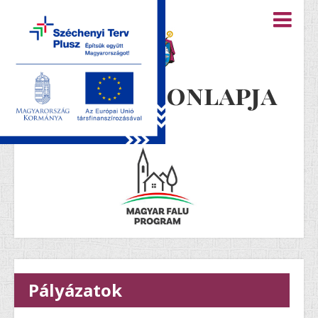
Újiráz honlapja
Pályázatok