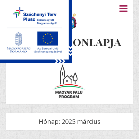
Újiráz honlapja
Hónap:
2025 március