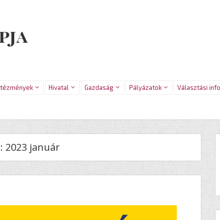
pja
ntézmények
Hivatal
Gazdaság
Pályázatok
Választási inf
:
2023 január