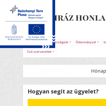
Újiráz honla
Főoldal
Hírek
Községünk
Önkormányzat
I
Civil szervezetek
Hónap
Hogyan segít az ügyelet?