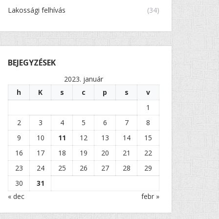
Lakossági felhívás
(34)
BEJEGYZÉSEK
2023. január
h
K
s
c
p
s
v
1
2
3
4
5
6
7
8
9
10
11
12
13
14
15
16
17
18
19
20
21
22
23
24
25
26
27
28
29
30
31
« dec
febr »