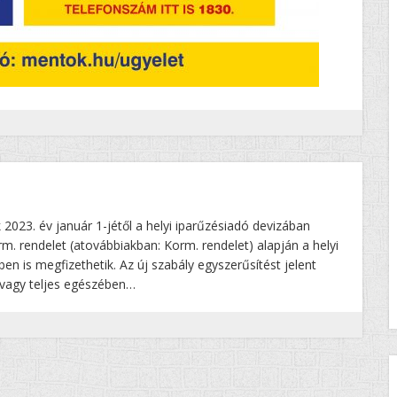
2023. év január 1-jétől a helyi iparűzésiadó devizában
rm. rendelet (atovábbiakban: Korm. rendelet) alapján a helyi
en is megfizethetik. Az új szabály egyszerűsítést jelent
vagy teljes egészében…