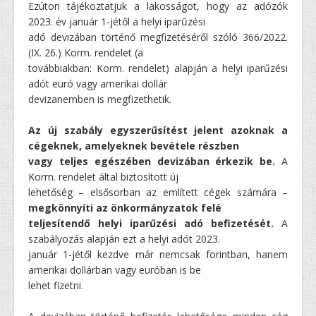
Ezúton tájékoztatjuk a lakosságot, hogy az adózók
2023. év január 1-jétől a helyi iparűzési
adó devizában történő megfizetéséről szóló 366/2022.
(IX. 26.) Korm. rendelet (a
továbbiakban: Korm. rendelet) alapján a helyi iparűzési
adót euró vagy amerikai dollár
devizanemben is megfizethetik.
Az új szabály egyszerűsítést jelent azoknak a
cégeknek, amelyeknek bevétele részben
vagy teljes egészében devizában érkezik be.
A
Korm. rendelet által biztosított új
lehetőség – elsősorban az említett cégek számára –
megkönnyíti az önkormányzatok felé
teljesítendő helyi iparűzési adó befizetését.
A
szabályozás alapján ezt a helyi adót 2023.
január 1-jétől kezdve már nemcsak forintban, hanem
amerikai dollárban vagy euróban is be
lehet fizetni.