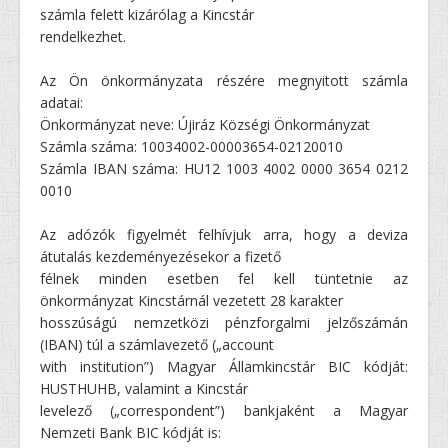
számla felett kizárólag a Kincstár
rendelkezhet.
Az Ön önkormányzata részére megnyitott számla
adatai:
Önkormányzat neve: Újiráz Községi Önkormányzat
Számla száma: 10034002-00003654-02120010
Számla IBAN száma: HU12 1003 4002 0000 3654 0212
0010
Az adózók figyelmét felhívjuk arra, hogy a deviza
átutalás kezdeményezésekor a fizető
félnek minden esetben fel kell tüntetnie az
önkormányzat Kincstárnál vezetett 28 karakter
hosszúságú nemzetközi pénzforgalmi jelzőszámán
(IBAN) túl a számlavezető („account
with institution”) Magyar Államkincstár BIC kódját:
HUSTHUHB, valamint a Kincstár
levelező („correspondent”) bankjaként a Magyar
Nemzeti Bank BIC kódját is: