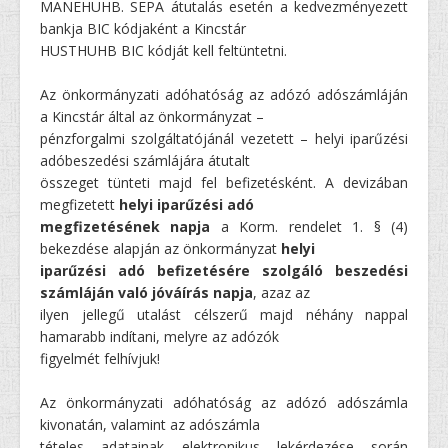
MANEHUHB. SEPA átutalás esetén a kedvezményezett
bankja BIC kódjaként a Kincstár
HUSTHUHB BIC kódját kell feltüntetni.
Az önkormányzati adóhatóság az adózó adószámláján
a Kincstár által az önkormányzat –
pénzforgalmi szolgáltatójánál vezetett – helyi iparűzési
adóbeszedési számlájára átutalt
összeget tünteti majd fel befizetésként. A devizában
megfizetett
helyi iparűzési adó
megfizetésének napja
a Korm. rendelet 1. § (4)
bekezdése alapján az önkormányzat
helyi
iparűzési adó befizetésére szolgáló beszedési
számláján való jóváírás napja
, azaz az
ilyen jellegű utalást célszerű majd néhány nappal
hamarabb indítani, melyre az adózók
figyelmét felhívjuk!
Az önkormányzati adóhatóság az adózó adószámla
kivonatán, valamint az adószámla
tételes adatainak elektronikus lekérdezése során