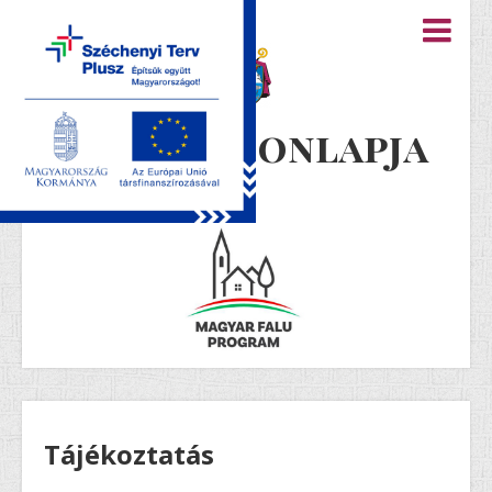
Újiráz honlapja
Tájékoztatás