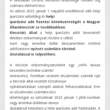
A devizában történő befizetés lehetősége minden cég
számára elérhető lesz.
Az adózó 2023. január 1. napjától esedékessé váló helyi
iparűzési adóelőleg és
helyi
iparűzési adó fizetési kötelezettségét a Magyar
Államkincstár (a továbbiakban:
Kincstár)
által
a helyi iparűzési adót bevezetett
illetékes önkormányzat részére e célból
euró vagy amerikai dollár devizanemben történő
adófizetésre
nyitott számlára történő
átutalással is teljesítheti.
A Kincstár önkormányzatonként egy „HIPA deviza
beszedési technikai számla”
elnevezésű, forintban vezetett elszámolási számlát nyit
a Kincstár által vezetett törzskönyvi
nyilvántartásban szereplő adatok felhasználásával. Erre
az elszámolási számlára lesz
lehetőségük az adózóknak 2023. január 1-jétől euróban
vagy amerikai dollárban deviza
átutalással teljesíteni a helyi iparűzési adó fizetésüket. A