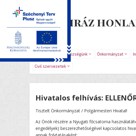
Újiráz honla
Főoldal
Hírek
Községünk
Önkormányzat
I
Civil szervezetek
Hivatalos felhívás: ELLENŐ
Tisztelt Önkormányzat / Polgármesteri Hivatal!
Az Önök részére a Nyugati főcsatorna használatáh
engedélyek) beszerezhetőségével kapcsolatos hiva
annak folytatásaként: