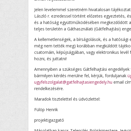
Jelen levelemmel szeretném hivatalosan tájékoztatn
László r. ezredessel történt előzetes egyeztetés, é
és a hatóság együttműködésében megkezdődött a f
teljes területén a Gáthasználati (Gátfelhajtási) 
A kellemetlenségek, a bírságolások, és a hatóság
még nem tették meg) korábban megküldött tájékozt
csatornáin, képújságjában, vagy elektronikus levé
hozni, és juttatni!
Amennyiben a szükséges Gátfelhajtási engedélyek v
bármilyen kérdés merülne fel, kérjük, forduljanak
ü
ugyfelszolgalat@gatfelhajtasiengedely.hu
email cím
rendelkezésére.
Maradok tisztelettel és üdvözlettel:
Fülöp Henrik
projektigazgató
Másolatban kapja: Település Polgármestere, Jegyz