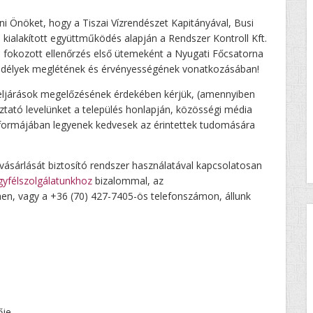
i Önöket, hogy a Tiszai Vízrendészet Kapitányával, Busi
s kialakított együttműködés alapján a Rendszer Kontroll Kft.
okozott ellenőrzés első ütemeként a Nyugati Főcsatorna
engedélyek meglétének és érvényességének vonatkozásában!
i eljárások megelőzésének érdekében kérjük, (amennyiben
ató levelünket a település honlapján, közösségi média
l formájában legyenek kedvesek az érintettek tudomására
ásárlását biztosító rendszer használatával kapcsolatosan
gyfélszolgálatunkhoz
bizalommal, az
en, vagy a +36 (70) 427-7405-ös telefonszámon, állunk
ője