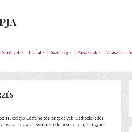
pja
ntézmények
Hivatal
Gazdaság
Pályázatok
Választási inf
RZÉS
oz szükséges Gátfelhajtási engedélyek (Gátközlekedési
talos tájékoztató levelünkhöz kapcsolódóan, és egyben