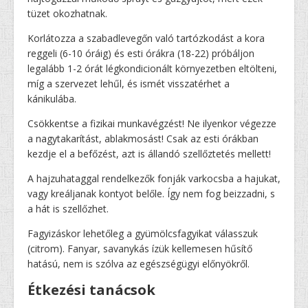
tüzet okozhatnak.
Korlátozza a szabadlevegőn való tartózkodást a kora
reggeli (6-10 óráig) és esti órákra (18-22) próbáljon
legalább 1-2 órát légkondicionált környezetben eltölteni,
míg a szervezet lehűl, és ismét visszatérhet a
kánikulába.
Csökkentse a fizikai munkavégzést! Ne ilyenkor végezze
a nagytakarítást, ablakmosást! Csak az esti órákban
kezdje el a befőzést, azt is állandó szellőztetés mellett!
A hajzuhataggal rendelkezők fonják varkocsba a hajukat,
vagy kreáljanak kontyot belőle. Így nem fog beizzadni, s
a hát is szellőzhet.
Fagyizáskor lehetőleg a gyümölcsfagyikat válasszuk
(citrom). Fanyar, savanykás ízük kellemesen hűsítő
hatású, nem is szólva az egészségügyi előnyökről.
Étkezési tanácsok