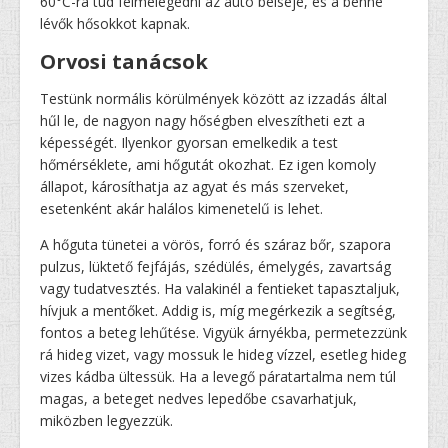
60°C-ra tud felmelegedni az autó belseje, és a benne
lévők hősokkot kapnak.
Orvosi tanácsok
Testünk normális körülmények között az izzadás által
hűl le, de nagyon nagy hőségben elveszítheti ezt a
képességét. Ilyenkor gyorsan emelkedik a test
hőmérséklete, ami hőgutát okozhat. Ez igen komoly
állapot, károsíthatja az agyat és más szerveket,
esetenként akár halálos kimenetelű is lehet.
A hőguta tünetei a vörös, forró és száraz bőr, szapora
pulzus, lüktető fejfájás, szédülés, émelygés, zavartság
vagy tudatvesztés. Ha valakinél a fentieket tapasztaljuk,
hívjuk a mentőket. Addig is, míg megérkezik a segítség,
fontos a beteg lehűtése. Vigyük árnyékba, permetezzünk
rá hideg vizet, vagy mossuk le hideg vízzel, esetleg hideg
vizes kádba ültessük. Ha a levegő páratartalma nem túl
magas, a beteget nedves lepedőbe csavarhatjuk,
miközben legyezzük.