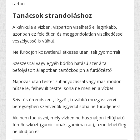
tartani.
Tanácsok strandoláshoz
A kánikula a vízben, vízparton viselhető el leginkább,
azonban ez felelőtlen és meggondolatlan viselkedéssel
veszélyessé is válhat.
Ne fürödjön közvetlenül étkezés után, teli gyomorral!
Szeszesital vagy egyéb bódító hatású szer által
befolyásolt állapotban tartózkodjon a fürdőzéstől!
Napozás után testét zuhanyozással vagy más módon
hűtse le, felhevült testtel soha ne menjen a vízbe!
Szív- és érrendszeri-, légző-, továbbá mozgásszervi
betegségben szenvedők egyedül soha ne fürödjenek!
Aki nem tud úszni, mély vízben ne használjon felfújható
fürdőeszközt (gumicsónak, gumimatrac), azon lehetőleg
ne aludjon el!