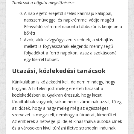
Tanácsok a hőguta megelőzésére:
A nap égető erejétől széles karimájú kalappal,
napszemüveggel és napkrémmel védje magát!
Fényvédő krémmel naponta többször is kenje be a
bőrét!
Azok, akik szívgyógyszert szednek, a vízhajtás
mellett is fogyasszanak elegendő mennyiségű
folyadékot a forró napokon, azaz a szokásosnál
egy literrel többet.
Utazási, közlekedési tanácsok
Kánikulában is közlekedni kell, de nem mindegy, hogy
hogyan. A hirtelen jött meleg érezteti hatását a
közlekedésben is. Gyakran érezzük, hogy kicsit
fáradtabbak vagyunk, sokan nem számolnak azzal, főleg
az idősek, hogy a nagy meleg még az egészséges
szervezet is megviseli, nemhogy a fáradtat, kimerültet.
Az emberek a hétvége jó idejét kihasználva autóba ülnek
és a városokon kívül túrázni illetve strandolni indulnak.