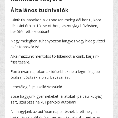
Általános tudnivalók
Kánikulai napokon a különösen meleg dél körüli, kora
délutáni órákat töltse otthon, viszonylag hűvösben,
besötétített szobában!
Nagy melegben zuhanyozzon langyos vagy hideg vízzel
akár többször is!
Alkalmazzunk mentolos törlőkendőt arcunk, karjaink
frissítésére.
Forró nyári napokon az idősebbek ne a legmelegebb
órákra időzítsék a piaci bevásárlást!
Lehetőleg éjjel szellőztessünk!
Sose hagyjunk gyermekeket, állatokat (például kutyát)
zárt, szellőzés nélküli parkoló autóban!
Ne hagyjunk az autóban napsütésnek kitett helyen
hajtógázzal működő sprayt és gázgyújtót, mert ezek