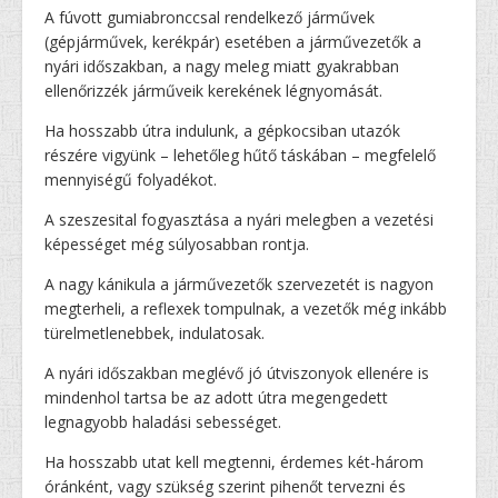
A fúvott gumiabronccsal rendelkező járművek
(gépjárművek, kerékpár) esetében a járművezetők a
nyári időszakban, a nagy meleg miatt gyakrabban
ellenőrizzék járműveik kerekének légnyomását.
Ha hosszabb útra indulunk, a gépkocsiban utazók
részére vigyünk – lehetőleg hűtő táskában – megfelelő
mennyiségű folyadékot.
A szeszesital fogyasztása a nyári melegben a vezetési
képességet még súlyosabban rontja.
A nagy kánikula a járművezetők szervezetét is nagyon
megterheli, a reflexek tompulnak, a vezetők még inkább
türelmetlenebbek, indulatosak.
A nyári időszakban meglévő jó útviszonyok ellenére is
mindenhol tartsa be az adott útra megengedett
legnagyobb haladási sebességet.
Ha hosszabb utat kell megtenni, érdemes két-három
óránként, vagy szükség szerint pihenőt tervezni és