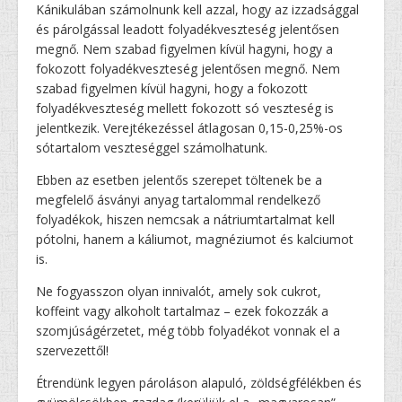
Kánikulában számolnunk kell azzal, hogy az izzadsággal
és párolgással leadott folyadékveszteség jelentősen
megnő. Nem szabad figyelmen kívül hagyni, hogy a
fokozott folyadékveszteség jelentősen megnő. Nem
szabad figyelmen kívül hagyni, hogy a fokozott
folyadékveszteség mellett fokozott só veszteség is
jelentkezik. Verejtékezéssel átlagosan 0,15-0,25%-os
sótartalom veszteséggel számolhatunk.
Ebben az esetben jelentős szerepet töltenek be a
megfelelő ásványi anyag tartalommal rendelkező
folyadékok, hiszen nemcsak a nátriumtartalmat kell
pótolni, hanem a káliumot, magnéziumot és kalciumot
is.
Ne fogyasszon olyan innivalót, amely sok cukrot,
koffeint vagy alkoholt tartalmaz – ezek fokozzák a
szomjúságérzetet, még több folyadékot vonnak el a
szervezettől!
Étrendünk legyen pároláson alapuló, zöldségfélékben és