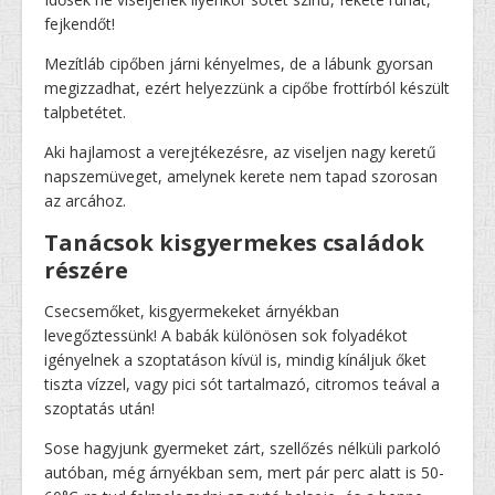
fejkendőt!
Mezítláb cipőben járni kényelmes, de a lábunk gyorsan
megizzadhat, ezért helyezzünk a cipőbe frottírból készült
talpbetétet.
Aki hajlamost a verejtékezésre, az viseljen nagy keretű
napszemüveget, amelynek kerete nem tapad szorosan
az arcához.
Tanácsok kisgyermekes családok
részére
Csecsemőket, kisgyermekeket árnyékban
levegőztessünk! A babák különösen sok folyadékot
igényelnek a szoptatáson kívül is, mindig kínáljuk őket
tiszta vízzel, vagy pici sót tartalmazó, citromos teával a
szoptatás után!
Sose hagyjunk gyermeket zárt, szellőzés nélküli parkoló
autóban, még árnyékban sem, mert pár perc alatt is 50-