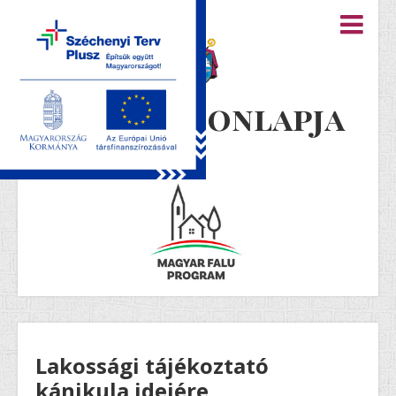
Újiráz honlapja
Lakossági tájékoztató
kánikula idejére