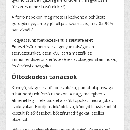
gyümölcsökben gazdag (kerüljük el a „magyarosan”
fűszeres nehéz húsételeket!).
A forró napokon még most is kedvenc a behűtött
görögdinnye, amely jól oltja a szomjat is, hisz 85-90%-
ban vízből áll.
Fogyasszunk főétkezésként is salátaféléket.
Emésztésünk nem veszi igénybe túlságosan
szervezetünket, ezen kívül tartalmazzák az
immunrendszerünk erősítéséhez szükséges vitaminokat,
és ásványi anyagokat.
Öltözködési tanácsok
Könnyű, világos színű, bő szabású, pamut alapanyagú
ruhát hordjunk forró napokon! A nagy melegben –
átmenetileg – felejtsük el a szűk topokat, nadrágokat,
szoknyákat. Hordjunk inkább laza, könnyű lenvászonból
készült felsőrészeket, bőszárúnadrágokat, szellős
blúzokat.
Idősek ne viseljenek ilyenkor sötét színű, fekete ruhát,