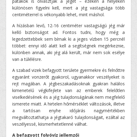
patakok is olvasztják a jeget – ezeken a helyeken
különösen figyelni kell, mert a jég vastagsága több
centiméterrel is vékonyabb lehet, mint máshol.
A hízásban levő, 12-16 centiméter vastagságú jég már
kellő biztonságot ad. Fontos tudni, hogy még a
legedzettebbek sem bírnak ki a jeges vízben 15 percnél
többet: ennyi idő alatt kell a segítségnek megérkeznie,
különben annak, aki jég alá került, már nem sok esélye
van a túlélésre.
A szabad vizek befagyott területe gyermekre és felnőttre
egyaránt vonzerőt gyakorol, ugyanakkor veszélyeket is
rejt magában. A jégbeszakadásoknak gyakran halálos
kimenetelű végkifejlete van az emberek felelőtlen
viselkedésének és a jég tulajdonságának nem megfelelő
ismerete miatt. A hirtelen hőmérséklet változások, illetve
a tartósan enyhe időjárás nagymértékben
megváltoztathatja a jégtakaró tulajdonságait, ezáltal az
veszélyessé, kiismerhetetlenné válhat.
A befagyott folyóvíz jellemzői