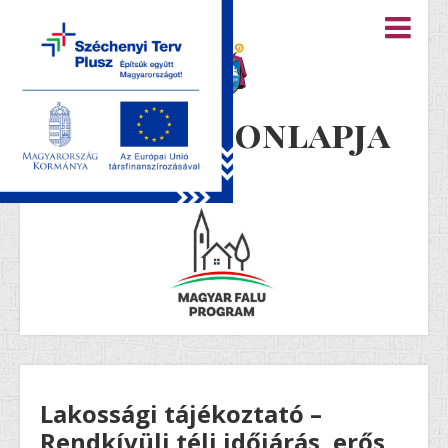
Újiráz honlapja
Lakossági tájékoztató –
Rendkívüli téli időjárás, erős