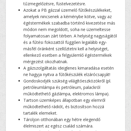
tűzmegelőzésre, füstelvezetésre.
Azokat a PB gázzal üzemelő fűtőkészülékeket,
amelyek nincsenek a kéménybe kötve, vagy az
égéstermékek szabadba történő kivezetése más
módon nem megoldott, soha ne üzemeltesse
folyamatosan zárt térben. A helyiség nagyságától
és a fűtési fokozattól függően legalább egy-
másfél óránként szellőztetni kell a helyiséget,
ellenkező esetben a felgyülemlő égéstermékek
mérgezést okozhatnak.
A gázszolgáltatás ideiglenes kimaradása esetén
ne hagyja nyitva a fűtőkészülék elzárócsapját!
Gondoskodjék szükség-világítóeszközökről (pl.
petróleumlámpa és petróleum, palackról
működtethető gázlámpa, elektromos lámpa).
Tartson üzemképes állapotban egy elemről
működtethető rádiót, és biztosítson hozzá
tartalék elemeket.
Tároljon otthonában egy hétre elegendő
élelmiszert az egész család számára.