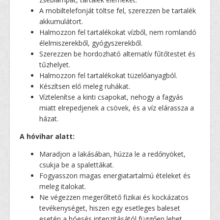
A mobiltelefonját töltse fel, szerezzen be tartalék
akkumulátort.
Halmozzon fel tartalékokat vízből, nem romlandó
élelmiszerekből, gyógyszerekből.
Szerezzen be hordozható alternatív fűtőtestet és
tűzhelyet.
Halmozzon fel tartalékokat tüzelőanyagból.
Készítsen elő meleg ruhákat.
Víztelenítse a kinti csapokat, nehogy a fagyás
miatt elrepedjenek a csövek, és a víz elárassza a
házat.
A hóvihar alatt:
Maradjon a lakásában, húzza le a redőnyöket,
csukja be a spalettákat.
Fogyasszon magas energiatartalmú ételeket és
meleg italokat.
Ne végezzen megerőltető fizikai és kockázatos
tevékenységet, hiszen egy esetleges baleset
esetén a hóesés intenzitásától függően lehet,