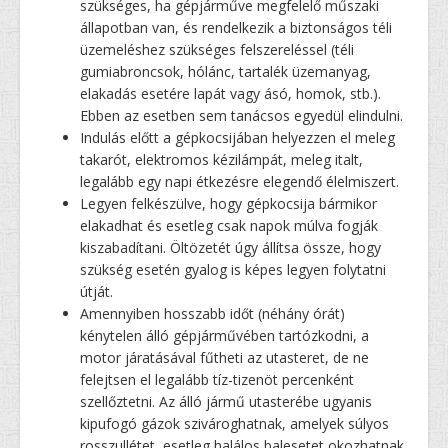
szükséges, ha gépjárműve megfelelő műszaki
állapotban van, és rendelkezik a biztonságos téli
üzemeléshez szükséges felszereléssel (téli
gumiabroncsok, hólánc, tartalék üzemanyag,
elakadás esetére lapát vagy ásó, homok, stb.).
Ebben az esetben sem tanácsos egyedül elindulni.
Indulás előtt a gépkocsijában helyezzen el meleg
takarót, elektromos kézilámpát, meleg italt,
legalább egy napi étkezésre elegendő élelmiszert.
Legyen felkészülve, hogy gépkocsija bármikor
elakadhat és esetleg csak napok múlva fogják
kiszabadítani. Öltözetét úgy állítsa össze, hogy
szükség esetén gyalog is képes legyen folytatni
útját.
Amennyiben hosszabb időt (néhány órát)
kénytelen álló gépjárművében tartózkodni, a
motor járatásával fűtheti az utasteret, de ne
felejtsen el legalább tíz-tizenöt percenként
szellőztetni. Az álló jármű utasterébe ugyanis
kipufogó gázok szivároghatnak, amelyek súlyos
rosszullétet, esetleg halálos balesetet okozhatnak.