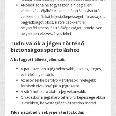
Alkoholt soha ne fogyasszon a hideg elleni
védekezés céljából! Kezdeti élénkítő hatása után
csökkenti a fizikai teljesítőképességet, fáradságot,
bágyadtságot okoz, illetve csökkenti a
helyzetfelismerő- és ítélőképességet, amely ilyen
helyzetben életveszélyes lehet.
Tudnivalók a jégen történő
biztonságos sportoláshoz
A befagyott állóvíz jellemzői:
A partközelben a jég vékonyabb, esetleg üreges,
ezért könnyen törik.
Az állóvizekbe befolyó vízfolyások, melegebb
források elvékonyítják a jégtakarót.
A sűrű hótakaró alatt a jég vékonyabb.
Olvadáskor a jégtakaró teherbíró képessége akkor
is csökken, ha vastagsága változatlan marad.
Tilos a szabad vizek jegén tartózkodni: