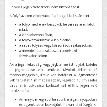
Folyóvíz jegén tartózkodni nem biztonságos!
A folyóvizeken vékonyabb jégréteggel kell számolni:
a folyó medrének beszűkült helyein az áramlatok
miatt,
a víz sodorvonalában,
a folyókanyarulatok külső oldalán,
a sebes folyású vagy kőszórásos szakaszokon,
a meredek partszakasszal rendelkező
folyószakaszokon.
Aki a jégen léket vág, vagy jégkitermelést folytat, köteles
a jégmentessé vált területet távolról felismerhető
módon megjelölni, illetve körülhatárolni. A jégmentessé
vált területet 1 m magasságban, legalább 10 cm széles
piros-fehér csíkozású korláttal kell ellátni. Jégen való
tartózkodás:
Amennyiben egyedül haladunk a jégen, nyugodtan
és egyenletesen lépkedjünk, ha van lehetőségünk,