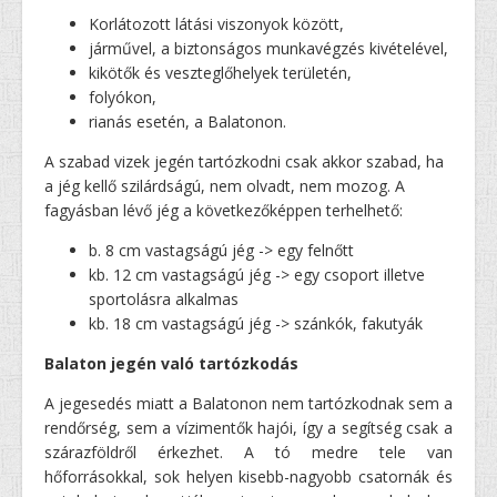
Korlátozott látási viszonyok között,
járművel, a biztonságos munkavégzés kivételével,
kikötők és veszteglőhelyek területén,
folyókon,
rianás esetén, a Balatonon.
A szabad vizek jegén tartózkodni csak akkor szabad, ha
a jég kellő szilárdságú, nem olvadt, nem mozog. A
fagyásban lévő jég a következőképpen terhelhető:
b. 8 cm vastagságú jég -> egy felnőtt
kb. 12 cm vastagságú jég -> egy csoport illetve
sportolásra alkalmas
kb. 18 cm vastagságú jég -> szánkók, fakutyák
Balaton jegén való tartózkodás
A jegesedés miatt a Balatonon nem tartózkodnak sem a
rendőrség, sem a vízimentők hajói, így a segítség csak a
szárazföldről érkezhet. A tó medre tele van
hőforrásokkal, sok helyen kisebb-nagyobb csatornák és