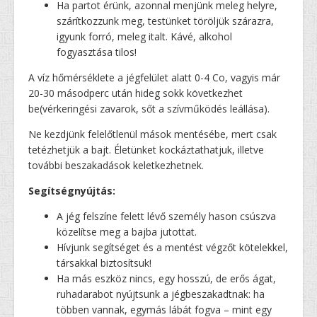
Ha partot érünk, azonnal menjünk meleg helyre,
szárítkozzunk meg, testünket töröljük szárazra,
igyunk forró, meleg italt. Kávé, alkohol
fogyasztása tilos!
A víz hőmérséklete a jégfelület alatt 0-4 Co, vagyis már
20-30 másodperc után hideg sokk következhet
be(vérkeringési zavarok, sőt a szívműködés leállása).
Ne kezdjünk felelőtlenül mások mentésébe, mert csak
tetézhetjük a bajt. Életünket kockáztathatjuk, illetve
további beszakadások keletkezhetnek.
Segítségnyújtás:
A jég felszíne felett lévő személy hason csúszva
közelítse meg a bajba jutottat.
Hívjunk segítséget és a mentést végzőt kötelekkel,
társakkal biztosítsuk!
Ha más eszköz nincs, egy hosszú, de erős ágat,
ruhadarabot nyújtsunk a jégbeszakadtnak: ha
többen vannak, egymás lábát fogva – mint egy