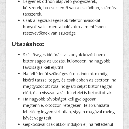
Legyenek otthon alapvető gyógyszerek,
kötszerek, ha csecsemő van a családban, számára
tápszerek.
Csak a legszükségesebb telefonhívásokat
bonyolítsa le, mert a hálózatra a mentésben
résztvevőknek van szüksége.
Utazáshoz:
Szélsőséges időjárási viszonyok között nem
biztonságos az utazás, különösen, ha nagyobb
távolságra kell eljutni!
Ha feltétlenül szükséges útnak indulni, mindig
kísérő társsal tegye, és csak abban az esetben, ha
meggyőződött róla, hogy úti célját biztonsággal
eléri, és a visszautazás feltételei is biztosítottak.
Ha nagyobb távolságot kell gyalogosan
megtennie, öltözzön rétegesen, felsőruházata
lehetőleg legyen vízhatlan, vigyen magával meleg
kávét vagy teát.
Gépkocsival csak akkor induljon el, ha feltétlenül