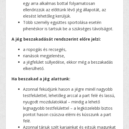
egy arra alkalmas bottal folyamatosan
ellenőrizzük az előttünk lévő jég állapotát, az
elesést lehetőleg kerüljük.
Több személy együttes sportolása esetén
pihenéskor is tartsuk be a szükséges távolságot.
A jég beszakadását rendszerint előre jelzi:
a ropogás és recsegés,
rianások megjelenése,
a jégfelület süllyedése, ekkor még a beszakadás
elkerülhető.
Ha beszakad a jég alattunk:
Azonnal feküdjünk hason a jégre minél nagyobb
testfelülettel, lehetőleg arccal a part felé és lassú,
nyugodt mozdulatokkal – mindig a lehető
legnagyobb testfelülettel – a legközelebbi biztos
pontot hason csúszva elérni és kússzunk a part
felé.
Azonnal tárjuk szét karjainkat és ejtsük magunkat