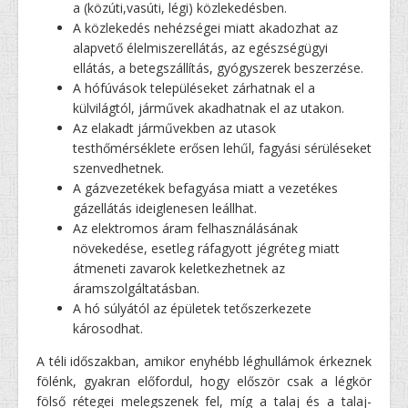
a (közúti,vasúti, légi) közlekedésben.
A közlekedés nehézségei miatt akadozhat az
alapvető élelmiszerellátás, az egészségügyi
ellátás, a betegszállítás, gyógyszerek beszerzése.
A hófúvások településeket zárhatnak el a
külvilágtól, járművek akadhatnak el az utakon.
Az elakadt járművekben az utasok
testhőmérséklete erősen lehűl, fagyási sérüléseket
szenvedhetnek.
A gázvezetékek befagyása miatt a vezetékes
gázellátás ideiglenesen leállhat.
Az elektromos áram felhasználásának
növekedése, esetleg ráfagyott jégréteg miatt
átmeneti zavarok keletkezhetnek az
áramszolgáltatásban.
A hó súlyától az épületek tetőszerkezete
károsodhat.
A téli időszakban, amikor enyhébb léghullámok érkeznek
fölénk, gyakran előfordul, hogy először csak a légkör
fölső rétegei melegszenek fel, míg a talaj és a talaj-