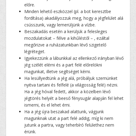
előre.
Minden lehető eszközzel (pl. a bot keresztbe
fordítása) akadályozzuk meg, hogy a jégfelület alá
csússzunk, vagy lemerüljünk a vízbe.
Beszakadás esetén a kerüljük a felesleges
mozdulatokat – félve a kihűléstől – , ezáltal
megőrizve a ruházatunkban lévő szigetelő
légréteget.
Igyekezzünk a lábunkkal az ellenkező irányban lévő
jég szélét elérni és a part felé előrelökni
magunkat, illetve segítséget kérni.
Ha lesüllyedtünk a jég alá, próbáljuk szemünket
nyitva tartani és felfelé (a világosság felé) nézni.
Ha a jég hóval fedett, akkor a közelben lévő
jégtörés helyét a beeső fénysugár alapján fel lehet
ismerni, és el lehet érni.
Ha a jég újra beszakad alattunk, vágjunk
magunknak utat a part felé addig, míg ki nem
jutunk a partra, vagy teherbíró felülethez nem
érünk.