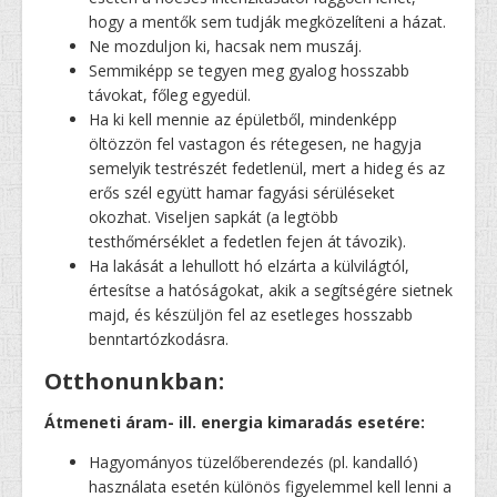
hogy a mentők sem tudják megközelíteni a házat.
Ne mozduljon ki, hacsak nem muszáj.
Semmiképp se tegyen meg gyalog hosszabb
távokat, főleg egyedül.
Ha ki kell mennie az épületből, mindenképp
öltözzön fel vastagon és rétegesen, ne hagyja
semelyik testrészét fedetlenül, mert a hideg és az
erős szél együtt hamar fagyási sérüléseket
okozhat. Viseljen sapkát (a legtöbb
testhőmérséklet a fedetlen fejen át távozik).
Ha lakását a lehullott hó elzárta a külvilágtól,
értesítse a hatóságokat, akik a segítségére sietnek
majd, és készüljön fel az esetleges hosszabb
benntartózkodásra.
Otthonunkban:
Átmeneti áram- ill. energia kimaradás esetére:
Hagyományos tüzelőberendezés (pl. kandalló)
használata esetén különös figyelemmel kell lenni a