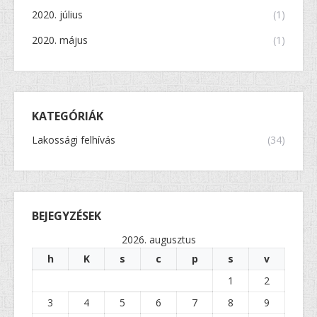
2020. július
(1)
2020. május
(1)
KATEGÓRIÁK
Lakossági felhívás
(34)
BEJEGYZÉSEK
2026. augusztus
h
K
s
c
p
s
v
1
2
3
4
5
6
7
8
9