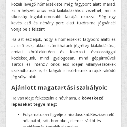
közeli levegő hőmérséklete még fagypont alatt marad.
Ez a helyzet ónos eső kialakulásához vezethet, ami a
síkosság legalattomosabb fajtáját okozza. Elég egy
kevés eső és néhány perc alatt tükörsima jégpáncél
vonja be a felszínt.
Ha azt észleljük, hogy a hőmérséklet fagypont alatti és
az eső esik, akkor számíthatunk jégréteg kialakulására,
emiatt körültekintően és fokozott óvatossággal
közlekedjünk, mind gyalogosan, mind gépjárművel!
Tartós és intenzív ónos eső idején villanyvezetékek
szakadhatnak le, és faágak is letörhetnek a rájuk rakódó
jég súlya alatt.
Ajánlott magatartási szabályok:
Ha van ideje felkészülni a hóviharra, a
következő
lépéseket tegye meg:
Folyamatosan figyelje a híradásokat.Készítsen elő
hólapátot, sót, homokot, elemes rádiót és
zseblámpát, tartalék elemeket.