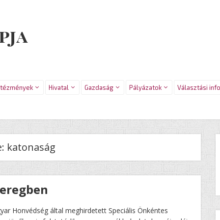
pja
ntézmények
Hivatal
Gazdaság
Pályázatok
Választási inf
e:
katonaság
Seregben
yar Honvédség által meghirdetett Speciális Önkéntes