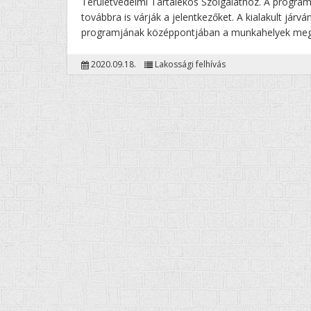
Területvédelmi Tartalékos Szolgálathoz. A program
továbbra is várják a jelentkezőket. A kialakult já
programjának középpontjában a munkahelyek megő
2020.09.18.
Lakossági felhívás