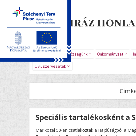
Újiráz honla
Főoldal
Hírek
Községünk
Önkormányzat
I
Civil szervezetek
Címk
Speciális tartalékosként a 
Már közel 50-en csatlakoztak a Hajdúságból a Mag