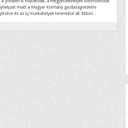
 a jövőben is folytatódik, a megyeszékhelyek toborzóirodái
rványhelyzet miatt a Magyar Kormány gazdaságvédelmi
rzése és az új munkahelyek teremtése áll. Ebben…