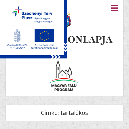
Újiráz honlapja
Címke:
tartalékos