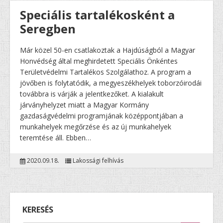
Speciális tartalékosként a
Seregben
Már közel 50-en csatlakoztak a Hajdúságból a Magyar
Honvédség által meghirdetett Speciális Önkéntes
Területvédelmi Tartalékos Szolgálathoz. A program a
jövőben is folytatódik, a megyeszékhelyek toborzóirodái
továbbra is várják a jelentkezőket. A kialakult
járványhelyzet miatt a Magyar Kormány
gazdaságvédelmi programjának középpontjában a
munkahelyek megőrzése és az új munkahelyek
teremtése áll. Ebben…
2020.09.18.
Lakossági felhívás
KERESÉS