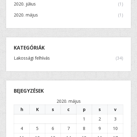
2020. július
(1)
2020. május
(1)
KATEGÓRIÁK
Lakossági felhívás
(34)
BEJEGYZÉSEK
2020. május
h
K
s
c
p
s
v
1
2
3
4
5
6
7
8
9
10