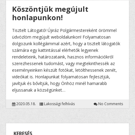
Köszöntjük megújult
honlapunkon!
Tisztelt Látogató! Újiráz Polgármestereként örömmel
üdvözlöm megújult weboldalunkon! Folyamatosan
dolgozunk kollégáimmal azért, hogy a tisztelt látogatók
számára egy kattintással elérhetők legyenek
rendeleteink, határozataink, hasznos információkról
szerezhessenek tudomást, vagy megtekinthessék az
eseményeinken készült fotókat, letölthessenek zenét,
videókat is. Honlapunkat folyamatosan fejlesztjük,
javítjuk és bővítjük, hogy Önhöz minél hamarabb
eljussanak a községünket…
2020.05.18.
Lakossági felhívás
No Comments
KERESÉS