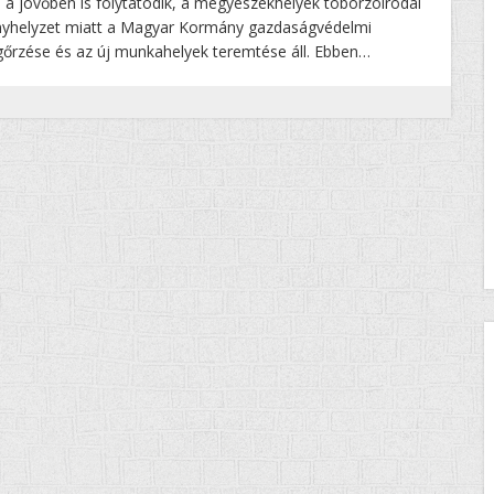
 a jövőben is folytatódik, a megyeszékhelyek toborzóirodái
rványhelyzet miatt a Magyar Kormány gazdaságvédelmi
rzése és az új munkahelyek teremtése áll. Ebben…