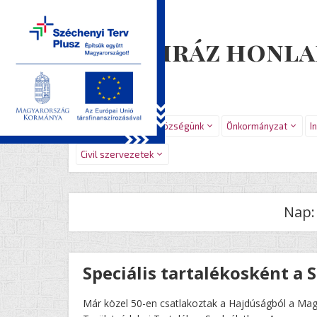
Újiráz honla
Főoldal
Hírek
Községünk
Önkormányzat
I
Civil szervezetek
Nap
Speciális tartalékosként a 
Már közel 50-en csatlakoztak a Hajdúságból a Mag