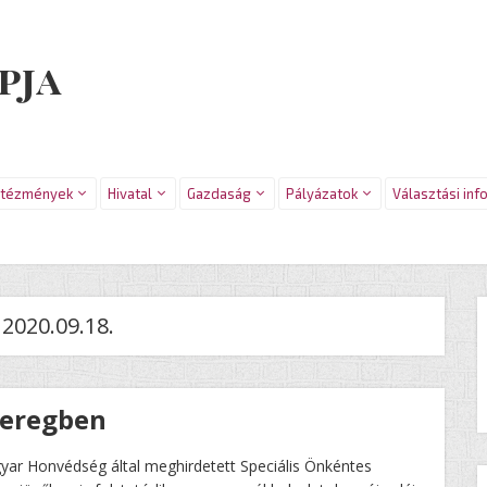
pja
ntézmények
Hivatal
Gazdaság
Pályázatok
Választási inf
:
2020.09.18.
Seregben
yar Honvédség által meghirdetett Speciális Önkéntes