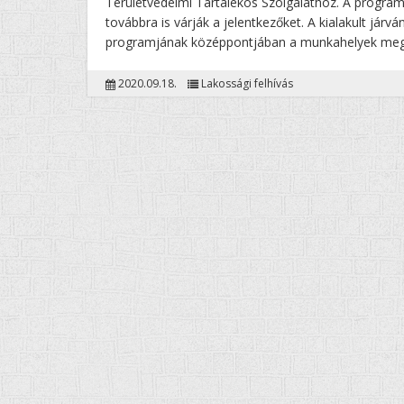
Területvédelmi Tartalékos Szolgálathoz. A program
továbbra is várják a jelentkezőket. A kialakult já
programjának középpontjában a munkahelyek megő
2020.09.18.
Lakossági felhívás