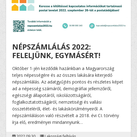
NÉPSZÁMLÁLÁS 2022:
FELELJÜNK, EGYMÁSÉRT!
Október 1-jén kezdődik hazánkban a Magyarország
teljes népességére és az összes lakására kiterjedő
népszámlálás. Az adatgyűjtés pontos és részletes képet
ad a népesség számáról, demográfiai jellemzőiről,
egészségi állapotáról, iskolázottságáról,
foglalkoztatottságáról, nemzetiségi és vallási
összetételéről, élet- és lakáskörülményeiről. A
népszámláláson való részvételt a 2018. évi CI. törvény
írja elő, eredményei mindannyiunk…
2022.09.30.
Lakossági felhívás